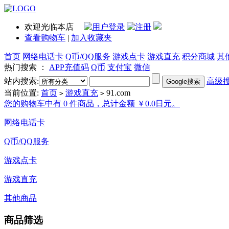
欢迎光临本店
查看购物车
|
加入收藏夹
首页
网络电话卡
Q币/QQ服务
游戏点卡
游戏直充
积分商城
其
热门搜索 ：
APP充值码
Q币
支付宝
微信
站内搜索:
高级
当前位置:
首页
游戏直充
91.com
>
>
您的购物车中有 0 件商品，总计金额 ￥0.0日元。
网络电话卡
Q币/QQ服务
游戏点卡
游戏直充
其他商品
商品筛选