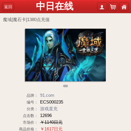
中日在线
返回
魔域[魔石卡]1380点充值
1
91.com
品牌：
ECS000235
编号：
游戏直充
分类：
12696
点击数：
￥1140日元
市场价：
￥1617日元
商品价格：