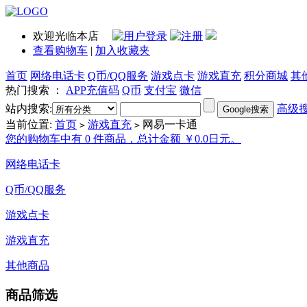
欢迎光临本店
查看购物车
|
加入收藏夹
首页
网络电话卡
Q币/QQ服务
游戏点卡
游戏直充
积分商城
其
热门搜索 ：
APP充值码
Q币
支付宝
微信
站内搜索:
高级
当前位置:
首页
游戏直充
网易一卡通
>
>
您的购物车中有 0 件商品，总计金额 ￥0.0日元。
网络电话卡
Q币/QQ服务
游戏点卡
游戏直充
其他商品
商品筛选