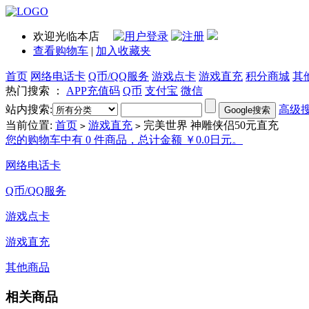
欢迎光临本店
查看购物车
|
加入收藏夹
首页
网络电话卡
Q币/QQ服务
游戏点卡
游戏直充
积分商城
其
热门搜索 ：
APP充值码
Q币
支付宝
微信
站内搜索:
高级
当前位置:
首页
游戏直充
完美世界 神雕侠侣50元直充
>
>
您的购物车中有 0 件商品，总计金额 ￥0.0日元。
网络电话卡
Q币/QQ服务
游戏点卡
游戏直充
其他商品
相关商品