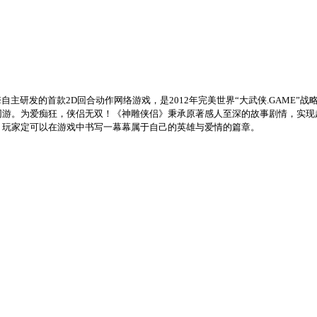
自主研发的首款2D回合动作网络游戏，是2012年完美世界“大武侠.GAME
游。为爱痴狂，侠侣无双！《神雕侠侣》秉承原著感人至深的故事剧情，实现
，玩家定可以在游戏中书写一幕幕属于自己的英雄与爱情的篇章。