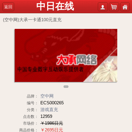
中日在线
返回
(空中网)大承一卡通100元直充
1
空中网
品牌：
ECS000265
编号：
游戏直充
分类：
12959
点击数：
￥1986日元
市场价：
￥2695日元
商品价格：