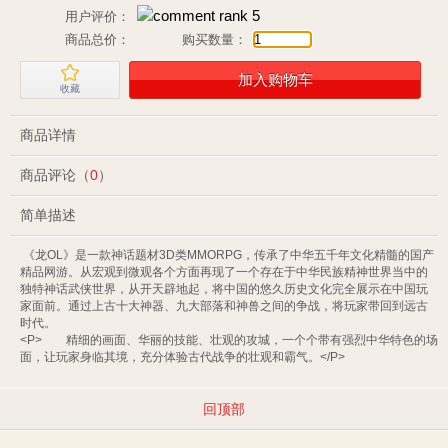
用户评价：
商品总价：
购买数量：
加入购物车
收藏
商品详情
商品评论（
0
）
简单描述
 《龙OL》是一款神话题材3D类MMORPG，传承了中华五千年文化精髓的国产
精品网游。从宏观到微观各个方面再现了一个存在于中华民族精神世界当中的
独特神话武侠世界，从开天辟地起，将中国的悠久历史文化完全展示在中国玩
家面前。通过上古十大神器、九大部落和神兽之间的争战，将玩家带回到远古
时代。 

<P>　　精细的画面、华丽的技能、壮观的攻城，一个个带有强烈中华特色的场
面，让玩家身临其境，充分体验古代战争的壮观和霸气。</P> 
回顶部