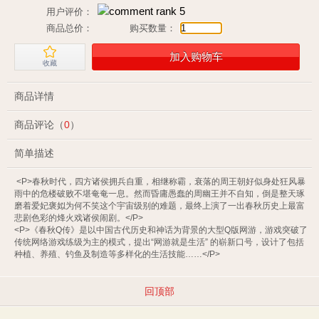
用户评价：
商品总价：
购买数量：
加入购物车
收藏
商品详情
商品评论（
0
）
简单描述
 <P>春秋时代，四方诸侯拥兵自重，相继称霸，衰落的周王朝好似身处狂风暴
雨中的危楼破败不堪奄奄一息。然而昏庸愚蠢的周幽王并不自知，倒是整天琢
磨着爱妃褒姒为何不笑这个宇宙级别的难题，最终上演了一出春秋历史上最富
悲剧色彩的烽火戏诸侯闹剧。</P>

<P>《春秋Q传》是以中国古代历史和神话为背景的大型Q版网游，游戏突破了
传统网络游戏练级为主的模式，提出“网游就是生活” 的崭新口号，设计了包括
种植、养殖、钓鱼及制造等多样化的生活技能……</P> 
回顶部